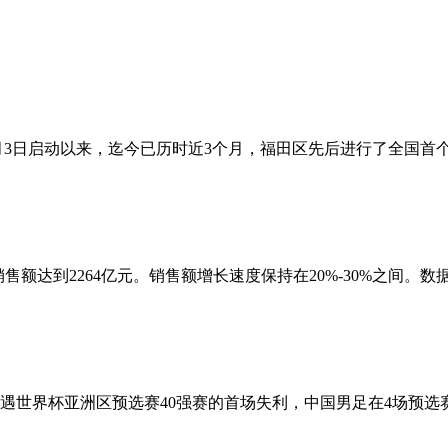
7月3日启动以来，迄今已历时近3个月，福田区先后进行了全国首
销售额达到2264亿元。销售额增长速度保持在20%-30%之间。数据显
队，遭遇世界杯亚洲区预选赛40强赛的首场失利，中国男足在4场预